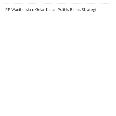
Menteri Ketenagakerjaan Bahas Pemberdayaan
Perempuan
PP Wanita Islam Gelar Kajian Politik: Bahas Strategi
Mempersiapkan Kepemimpinan Perempuan bagi Masa
Depan Indonesia
Meningkatkan Ekonomi Umat Lewat Wakaf Produktif, Uang,
dan Profesional
Peluang Berkontribusi dalam Sertifikasi Halal: Open
Recruitment Pendamping Proses Produk Halal Batch #10