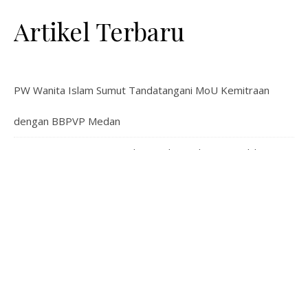
Artikel Terbaru
PW Wanita Islam Sumut Tandatangani MoU Kemitraan
dengan BBPVP Medan
Pimpinan Pusat Wanita Islam Audiensi dengan Wakil
Menteri Ketenagakerjaan Bahas Pemberdayaan
Perempuan
PP Wanita Islam Gelar Kajian Politik: Bahas Strategi
Mempersiapkan Kepemimpinan Perempuan bagi Masa
Depan Indonesia