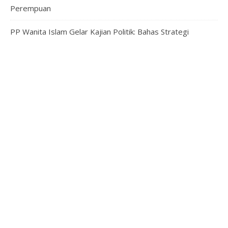
Pimpinan Pusat Wanita Islam Audiensi dengan Wakil
Menteri Ketenagakerjaan Bahas Pemberdayaan
Perempuan
PP Wanita Islam Gelar Kajian Politik: Bahas Strategi
Mempersiapkan Kepemimpinan Perempuan bagi Masa
Depan Indonesia
Meningkatkan Ekonomi Umat Lewat Wakaf Produktif, Uang,
dan Profesional
Peluang Berkontribusi dalam Sertifikasi Halal: Open
Recruitment Pendamping Proses Produk Halal Batch #10