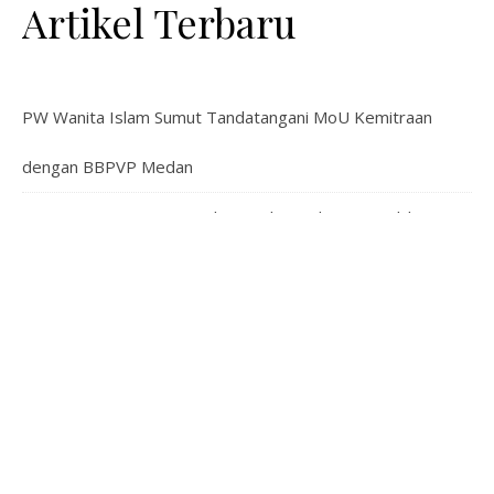
Artikel Terbaru
PW Wanita Islam Sumut Tandatangani MoU Kemitraan
dengan BBPVP Medan
Pimpinan Pusat Wanita Islam Audiensi dengan Wakil
Menteri Ketenagakerjaan Bahas Pemberdayaan
Perempuan
PP Wanita Islam Gelar Kajian Politik: Bahas Strategi
Mempersiapkan Kepemimpinan Perempuan bagi Masa
Depan Indonesia